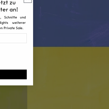
etzt zu
ter an!
, Schnitte und
ghts weiterer
n Private Sale.