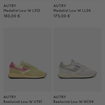
AUTRY
AUTRY
Anbieter:
Anbieter:
Medalist Low W LS12
Medalist Low W LL26
Normaler
180,00 €
Normaler
175,00 €
Preis
Preis
AUTRY
AUTRY
Anbieter:
Anbieter:
Reelwind Low W UT41
Reelwind Low W NC04