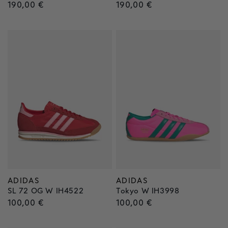
Normaler
190,00 €
Normaler
190,00 €
Preis
Preis
ADIDAS
ADIDAS
Anbieter:
Anbieter:
SL 72 OG W IH4522
Tokyo W IH3998
Normaler
100,00 €
Normaler
100,00 €
Preis
Preis