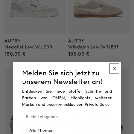
AUTRY
AUTRY
Anbieter:
Anbieter:
Medalist Low W LS30
Windspin Low W UB01
Normaler
180,00 €
Normaler
185,00 €
Preis
Preis
Melden Sie sich jetzt zu
unserem Newsletter an!
Entdecken Sie neue Stoffe, Schnitte und
Farben von OMEN, Highlights weiterer
Marken und unseren exklusiven Private Sale.
Interesse:
Alle Themen