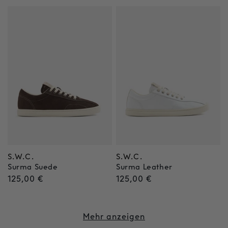
S.W.C.
S.W.C.
Anbieter:
Anbieter:
Surma Suede
Surma Leather
Normaler
125,00 €
Normaler
125,00 €
Preis
Preis
Mehr anzeigen