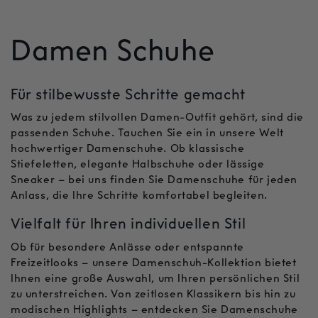
K
Damen Schuhe
a
Für stilbewusste Schritte gemacht
t
Was zu jedem stilvollen Damen-Outfit gehört, sind die
passenden Schuhe. Tauchen Sie ein in unsere Welt
e
hochwertiger Damenschuhe. Ob klassische
Stiefeletten, elegante Halbschuhe oder lässige
Sneaker – bei uns finden Sie Damenschuhe für jeden
g
Anlass, die Ihre Schritte komfortabel begleiten.
Vielfalt für Ihren individuellen Stil
o
Ob für besondere Anlässe oder entspannte
r
Freizeitlooks – unsere Damenschuh-Kollektion bietet
Ihnen eine große Auswahl, um Ihren persönlichen Stil
zu unterstreichen. Von zeitlosen Klassikern bis hin zu
i
modischen Highlights – entdecken Sie Damenschuhe