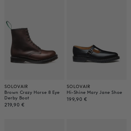
SOLOVAIR
SOLOVAIR
Anbieter:
Anbieter:
Brown Crazy Horse 8 Eye
Hi-Shine Mary Jane Shoe
Derby Boot
Normaler
199,90 €
Normaler
219,90 €
Preis
Preis