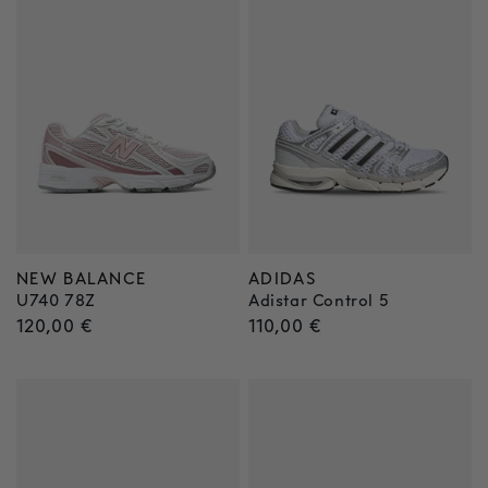
NEW BALANCE
ADIDAS
Anbieter:
Anbieter:
U740 78Z
Adistar Control 5
Normaler
120,00 €
Normaler
110,00 €
Preis
Preis