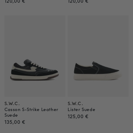
Normaler
120,00 €
Normaler
120,00 €
Preis
Preis
S.W.C.
S.W.C.
Anbieter:
Anbieter:
Casson S-Strike Leather
Lister Suede
Suede
Normaler
125,00 €
Normaler
135,00 €
Preis
Preis