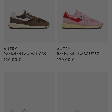
AUTRY
AUTRY
Anbieter:
Anbieter:
Reelwind Low W NC39
Reelwind Low W UT57
Normaler
190,00 €
Normaler
190,00 €
Preis
Preis