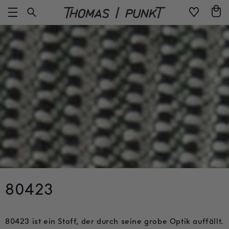
Direkt
Warenko
zum
Inhalt
80423
80423 ist ein Stoff, der durch seine grobe Optik auffällt.