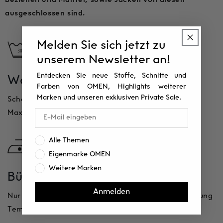
ausgeschlossen sind.
Melden Sie sich jetzt zu
unserem Newsletter an!
Waschen
Trocknen
Entdecken Sie neue Stoffe, Schnitte und
Farben von OMEN, Highlights weiterer
Schonwaschgang
Nicht im Trockner
Marken und unseren exklusiven Private Sale.
Maximal 30 Grad
trocknen
Interesse:
Alle Themen
Eigenmarke OMEN
Weitere Marken
Bügeln
Reinigung
Anmelden
Nur mit geringer
Professionelle Reinigung
Temperatur