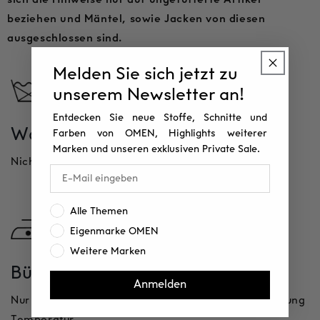
beziehen und Mäntel, sowie Jacken von diesen
ausgeschlossen sind.
Melden Sie sich jetzt zu
unserem Newsletter an!
Entdecken Sie neue Stoffe, Schnitte und
Waschen
Trocknen
Farben von OMEN, Highlights weiterer
Marken und unseren exklusiven Private Sale.
Nicht waschen
Nicht im Trockner
trocknen
Interesse:
Alle Themen
Eigenmarke OMEN
Weitere Marken
Bügeln
Reinigung
Anmelden
Nur mit geringer
Professionelle Reinigung
Temperatur