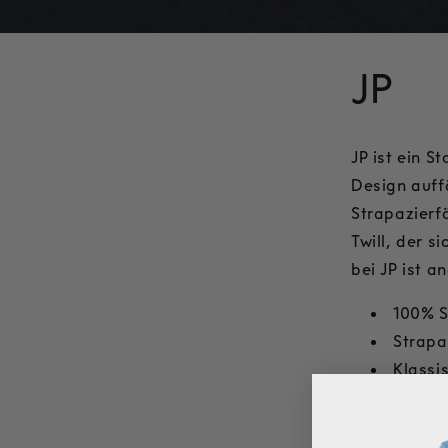
JP
JP ist ein S
Design auffä
Strapazierfä
Twill, der 
bei JP ist 
100% S
Strapa
Klassi
Elasti
Weich