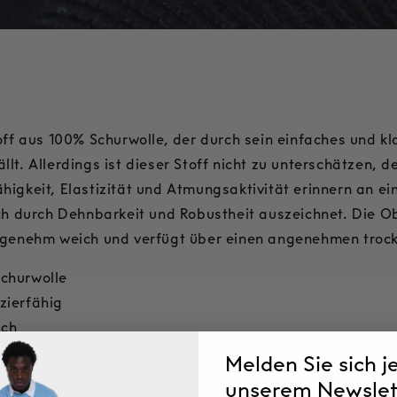
toff aus 100% Schurwolle, der durch sein einfaches und k
llt. Allerdings ist dieser Stoff nicht zu unterschätzen, d
higkeit, Elastizität und Atmungsaktivität erinnern an ei
sich durch Dehnbarkeit und Robustheit auszeichnet. Die O
angenehm weich und verfügt über einen angenehmen trock
churwolle
zierfähig
sch
sch
Melden Sie sich j
unserem Newslet