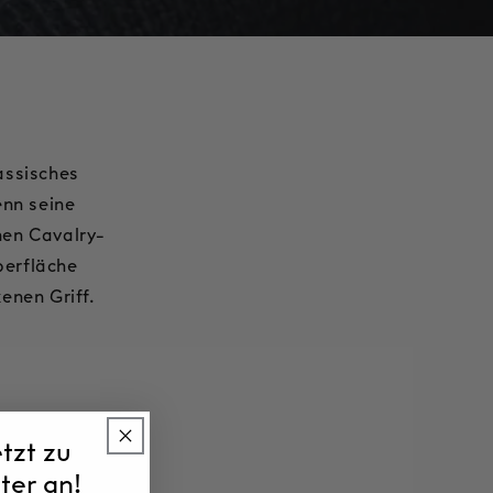
lassisches
enn seine
nen Cavalry-
berfläche
enen Griff.
etzt zu
ter an!