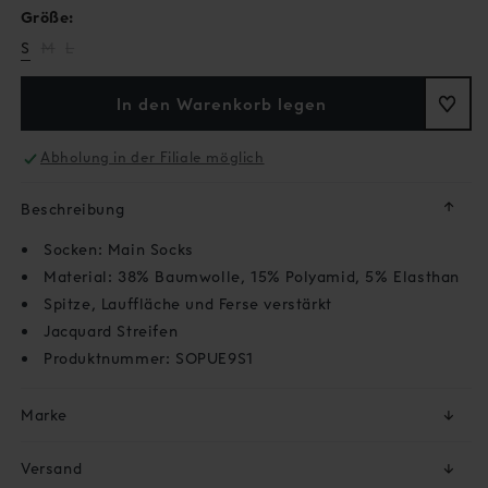
Größe:
Variante
Variante
S
M
L
ausverkauft
ausverkauft
oder
oder
nicht
nicht
In den Warenkorb legen
verfügbar
verfügbar
Abholung in der Filiale möglich
↓
Beschreibung
Socken: Main Socks
Material: 38% Baumwolle, 15% Polyamid, 5% Elasthan
Spitze, Lauffläche und Ferse verstärkt
Jacquard Streifen
Produktnummer: SOPUE9S1
Marke
↓
Versand
↓