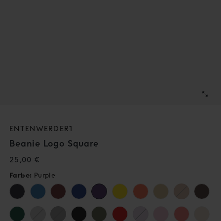
ENTENWERDER1
Beanie Logo Square
Normaler
25,00 €
Preis
Farbe:
Purple
Variante
ausverkauf
oder
nicht
Variante
Variante
Variante