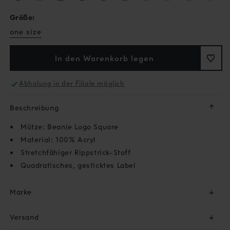
verfügbar
ausverkauft
ausverkauft
ausverkauft
oder
oder
oder
Größe:
nicht
nicht
nicht
verfügbar
verfügbar
verfügbar
one size
In den Warenkorb legen
Abholung in der Filiale möglich
↓
Beschreibung
Mütze: Beanie Logo Square
Material: 100% Acryl
Stretchfähiger Rippstrick-Stoff
Quadratisches, gesticktes Label
Marke
↓
Versand
↓