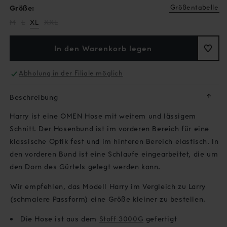
Größentabelle
Größe:
Variante
Variante
Variante
M
L
XL
XXL
ausverkauft
ausverkauft
ausverkauft
oder
oder
oder
nicht
nicht
nicht
In den Warenkorb legen
verfügbar
verfügbar
verfügbar
Abholung in der Filiale möglich
↓
Beschreibung
Harry ist eine OMEN Hose mit weitem und lässigem
Schnitt. Der Hosenbund ist im vorderen Bereich für eine
klassische Optik fest und im hinteren Bereich elastisch. In
den vorderen Bund ist eine Schlaufe eingearbeitet, die um
den Dorn des Gürtels gelegt werden kann.
Wir empfehlen, das Modell Harry im Vergleich zu Larry
(schmalere Passform) eine Größe kleiner zu bestellen.
Die Hose ist aus dem
Stoff 3000G
gefertigt