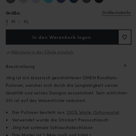
Größentabelle
Größe:
Variante
S
M
L
XL
ausverkauft
oder
nicht
In den Warenkorb legen
verfügbar
Abholung in der Filiale möglich
↓
Beschreibung
Jörg ist ein klassisch geschnittener OMEN Rundhals-
Pullover, welcher sich durch die Langlebigkeit seiner
Qualität und seines Designs auszeichnet. Sein schlichter
Stil ist auf das Wesentliche reduziert.
Der Pullover besteht aus
100% Wolle (Schurwolle)
Verwendet wurde die Strickart Pressschlauch
Jörg hat schmale Schlauchabschlüsse
Das Model ist 1,84m groß und trägt L