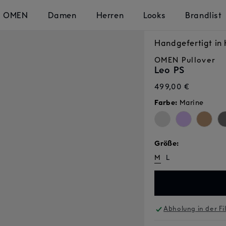
OMEN
Damen
Herren
Looks
Brandlist
Handgefertigt i
OMEN
Pullover
Leo PS
Normaler
499,00 €
Preis
Farbe:
Marine
Größe:
M
L
Abholung in der Fi