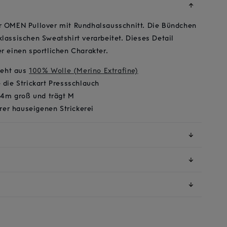
↓
r OMEN Pullover mit Rundhalsausschnitt. Die Bündchen
klassischen Sweatshirt verarbeitet. Dieses Detail
er einen sportlichen Charakter.
teht aus
100% Wolle (Merino Extrafine)
die Strickart Pressschlauch
84m groß und trägt M
erer hauseigenen Strickerei
↓
↓
↓