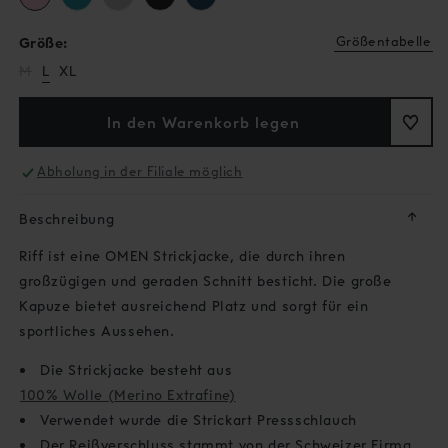
Größentabelle
Größe:
Variante
M
L
XL
ausverkauft
oder
nicht
In den Warenkorb legen
verfügbar
Abholung in der Filiale möglich
↓
Beschreibung
Riff ist eine OMEN Strickjacke, die durch ihren
großzügigen und geraden Schnitt besticht. Die große
Kapuze bietet ausreichend Platz und sorgt für ein
sportliches Aussehen.
Die Strickjacke besteht aus
100% Wolle (Merino Extrafine)
Verwendet wurde die Strickart Pressschlauch
Der Reißverschluss stammt von der Schweizer Firma