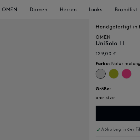
OMEN
Damen
Herren
Looks
Brandlist
Handgefertigt i
OMEN
UniSolo LL
Normaler
129,00 €
Preis
Farbe:
Natur melan
Größe:
one size
Abholung in der Fi