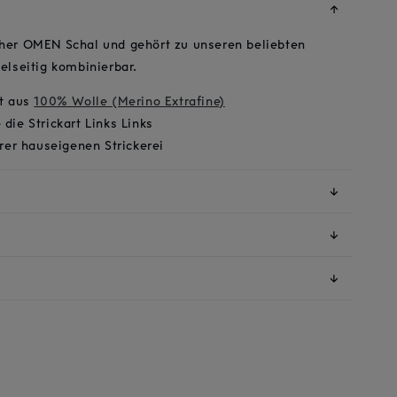
↓
cher OMEN Schal und gehört zu unseren beliebten
ielseitig kombinierbar.
ht aus
100% Wolle (Merino Extrafine)
die Strickart Links Links
erer hauseigenen Strickerei
↓
↓
↓