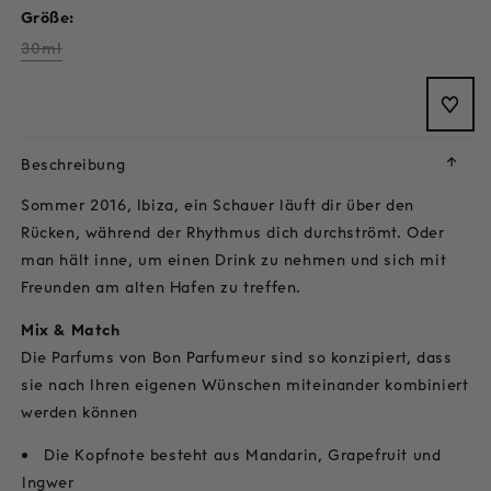
oder
Größe:
nicht
verfügbar
Variante
30ml
ausverkauft
oder
nicht
verfügbar
↓
Beschreibung
Sommer 2016, Ibiza, ein Schauer läuft dir über den
Rücken, während der Rhythmus dich durchströmt. Oder
man hält inne, um einen Drink zu nehmen und sich mit
Freunden am alten Hafen zu treffen.
Mix & Match
Die Parfums von Bon Parfumeur sind so konzipiert, dass
sie nach Ihren eigenen Wünschen miteinander kombiniert
werden können
Die Kopfnote besteht aus Mandarin, Grapefruit und
Ingwer