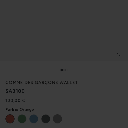
↓
↓
COMME DES GARÇONS WALLET
SA3100
Normaler
103,00 €
Preis
Farbe:
Orange
Variante
ausverkauft