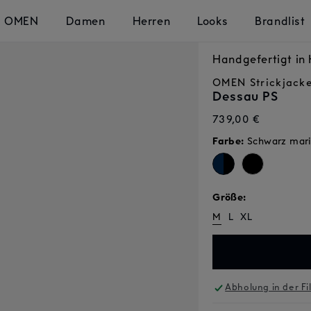
OMEN
Damen
Herren
Looks
Brandlist
Handgefertigt i
OMEN
Strickjack
Dessau PS
Normaler
739,00 €
Preis
Farbe:
Schwarz mar
Größe:
M
L
XL
Abholung in der Fi