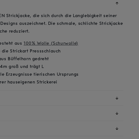
↓
N Strickjacke, die sich durch die Langlebigkeit seiner
 Designs auszeichnet. Die schmale, schlichte Strickjacke
che reduziert.
besteht aus
100% Wolle (Schurwolle)
die Strickart Pressschlauch
aus Büffelhorn gedreht
84m groß und trägt L
ile Erzeugnisse tierischen Ursprungs
erer hauseigenen Strickerei
↓
↓
↓