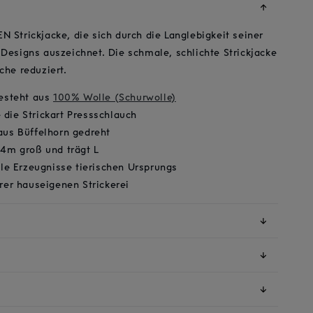
↓
N Strickjacke, die sich durch die Langlebigkeit seiner
 Designs auszeichnet. Die schmale, schlichte Strickjacke
che reduziert.
besteht aus
100% Wolle (Schurwolle)
die Strickart Pressschlauch
aus Büffelhorn gedreht
84m groß und trägt L
ile Erzeugnisse tierischen Ursprungs
erer hauseigenen Strickerei
↓
↓
↓