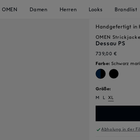
OMEN
Damen
Herren
Looks
Brandlist
Handgefertigt i
OMEN
Strickjack
Dessau PS
Normaler
739,00 €
Preis
Farbe:
Schwarz mar
Größe:
M
L
XL
Abholung in der Fi