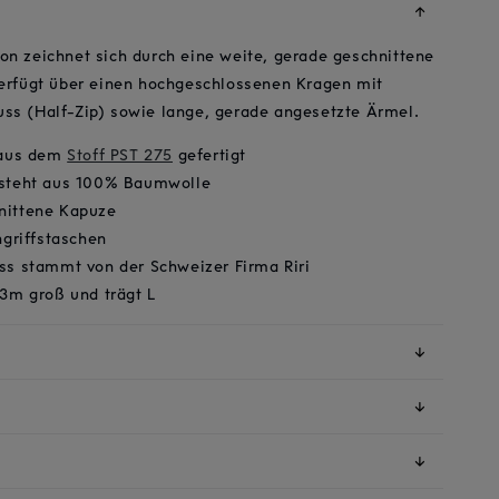
↓
on zeichnet sich durch eine weite, gerade geschnittene
verfügt über einen hochgeschlossenen Kragen mit
ss (Half-Zip) sowie lange, gerade angesetzte Ärmel.
 aus dem
Stoff PST 275
gefertigt
esteht aus 100% Baumwolle
nittene Kapuze
ngriffstaschen
ss stammt von der Schweizer Firma Riri
93m groß und trägt L
↓
↓
↓