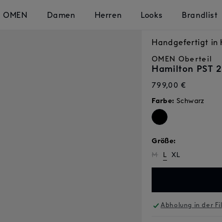
OMEN
Damen
Herren
Looks
Brandlist
Handgefertigt i
OMEN
Oberteil
Hamilton PST 
Normaler
799,00 €
Preis
Farbe:
Schwarz
Größe:
Variante
M
L
XL
ausverkauft
oder
nicht
verfügbar
Abholung in der Fi