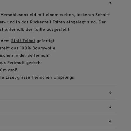
↓
 Hemdblusenkleid mit einem weiten, lockeren Schnitt
er- und in das Rückenteil Falten eingelegt sind. Der
t unterhalb der Taille ausgestellt.
us dem
Stoff Talbot
gefertigt
esteht aus 100% Baumwolle
aschen in der Seitennaht
aus Perlmutt gedreht
,80m groß
ile Erzeugnisse tierischen Ursprungs
↓
↓
↓