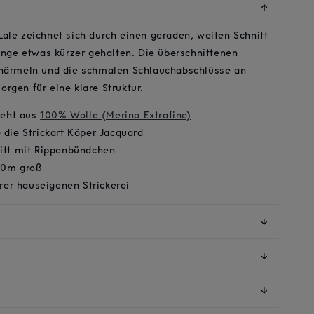
↓
ale zeichnet sich durch einen geraden, weiten Schnitt
Länge etwas kürzer gehalten. Die überschnittenen
anärmeln und die schmalen Schlauchabschlüsse an
rgen für eine klare Struktur.
teht aus
100% Wolle (Merino Extrafine)
die Strickart Köper Jacquard
itt mit Rippenbündchen
,80m groß
erer hauseigenen Strickerei
↓
↓
↓