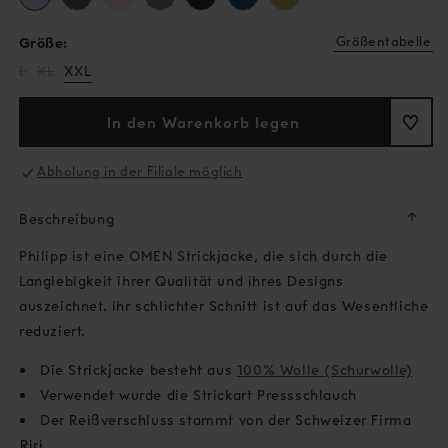
Größentabelle
Größe:
Variante
Variante
L
XL
XXL
ausverkauft
ausverkauft
oder
oder
nicht
nicht
In den Warenkorb legen
verfügbar
verfügbar
Abholung in der Filiale möglich
↓
Beschreibung
Philipp ist eine OMEN Strickjacke, die sich durch die
Langlebigkeit ihrer Qualität und ihres Designs
auszeichnet. Ihr schlichter Schnitt ist auf das Wesentliche
reduziert.
Die Strickjacke besteht aus
100% Wolle (Schurwolle)
Verwendet wurde die Strickart Pressschlauch
Der Reißverschluss stammt von der Schweizer Firma
Riri