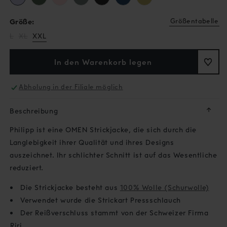
Größentabelle
Größe:
Variante
Variante
L
XL
XXL
ausverkauft
ausverkauft
oder
oder
nicht
nicht
In den Warenkorb legen
verfügbar
verfügbar
Abholung in der Filiale möglich
↓
Beschreibung
Philipp ist eine OMEN Strickjacke, die sich durch die
Langlebigkeit ihrer Qualität und ihres Designs
auszeichnet. Ihr schlichter Schnitt ist auf das Wesentliche
reduziert.
Die Strickjacke besteht aus
100% Wolle (Schurwolle)
Verwendet wurde die Strickart Pressschlauch
Der Reißverschluss stammt von der Schweizer Firma
Riri